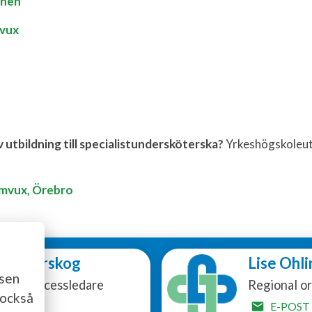
gnen
mvux
v utbildning till specialistundersköterska?
Yrkeshögskoleutb
omvux, Örebro
a Elverskog
Lise Ohli
tsen
onal Processledare
Regional o
 också
ro län
E-POST