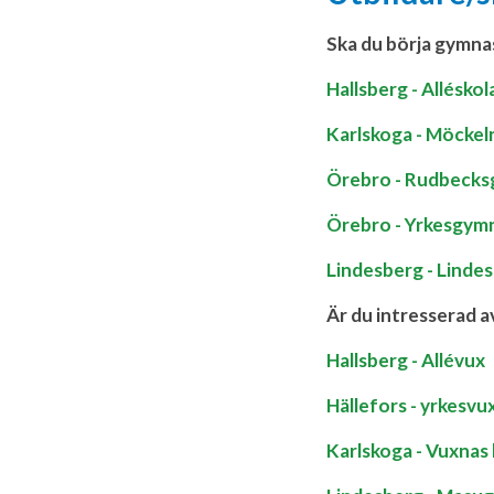
Ska du börja gymna
Hallsberg - Alléskol
Karlskoga - Möcke
Örebro - Rudbecks
Örebro - Yrkesgym
Lindesberg - Linde
Är du intresserad a
Hallsberg - Allévux
Hällefors - yrkesvu
Karlskoga - Vuxnas