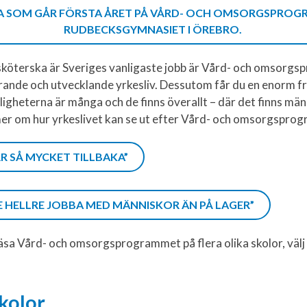
EA SOM GÅR FÖRSTA ÅRET PÅ VÅRD- OCH OMSORGSPROG
RUDBECKSGYMNASIET I ÖREBRO.
sköterska är Sveriges vanligaste jobb är Vård- och omsorg
erande och utvecklande yrkesliv. Dessutom får du en enorm fri
jligheterna är många och de finns överallt – där det finns män
 mer om hur yrkeslivet kan se ut efter Vård- och omsorgspro
ÅR SÅ MYCKET TILLBAKA”
LLE HELLRE JOBBA MED MÄNNISKOR ÄN PÅ LAGER”
läsa Vård- och omsorgsprogrammet på flera olika skolor, väl
kolor