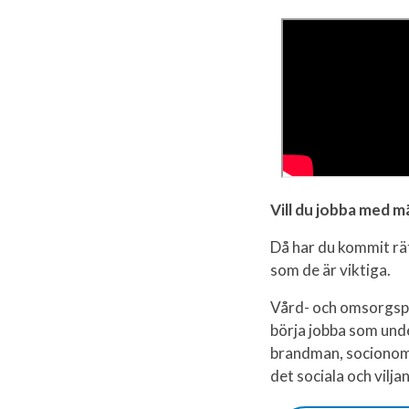
Vill du jobba med m
Då har du kommit rät
som de är viktiga.
Vård- och omsorgspr
börja jobba som under
brandman, socionom
det sociala och vilja