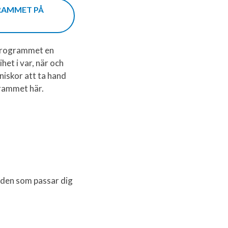
RAMMET PÅ
sprogrammet en
het i var, när och
niskor att ta hand
grammet här.
j den som passar dig