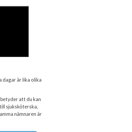
dagar är lika olika
betyder att du kan
ill sjuksköterska,
nsamma nämnaren är