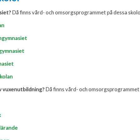
siet?
Då finns vård- och omsorgsprogrammet på dessa skolo
an
lngymnasiet
gymnasiet
nasiet
skolan
v vuxenutbildning?
Då finns vård- och omsorgsprogrammet p
x
 lärande