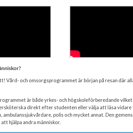
änniskor?
t! Vård- och omsorgsprogrammet är början på resan där alla 
ogrammet är både yrkes- och högskoleförberedande vilket 
sköterska direkt efter studenten eller välja att läsa vidare t
, ambulanssjukvårdare, polis och mycket annat. Den geme
n att hjälpa andra människor.