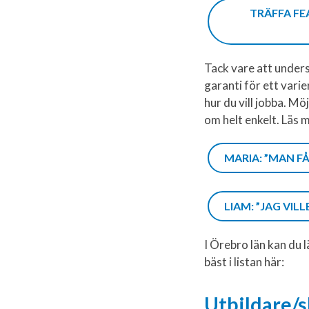
TRÄFFA F
Tack vare att under
garanti för ett vari
hur du vill jobba. Mö
om helt enkelt. Läs
MARIA: ”MAN F
LIAM: ”JAG VI
I Örebro län kan du 
bäst i listan här:
Utbildare/s