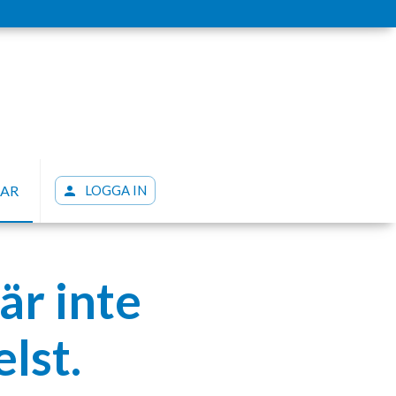
LAR
LOGGA IN
är inte
lst.