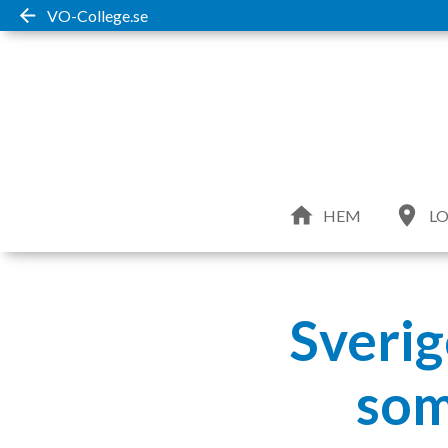
VO-College.se
HEM
LO
Sverig
som