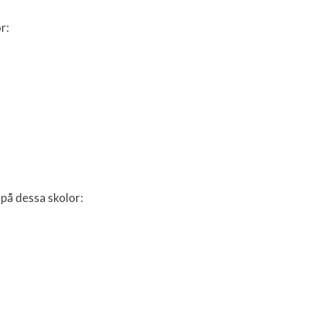
r:
å dessa skolor: