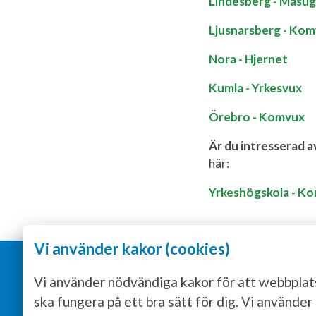
Lindesberg - Masu
Ljusnarsberg - Ko
Nora - Hjernet
Kumla - Yrkesvux
Örebro - Komvux
Är du intresserad a
här:
Yrkeshögskola - K
Vi använder kakor (cookies)
Ann
Vi använder nödvändiga kakor för att webbpla
Regi
ska fungera på ett bra sätt för dig. Vi använder
Öreb