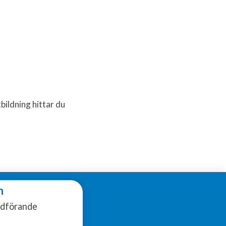
ildning hittar du
n
rdförande